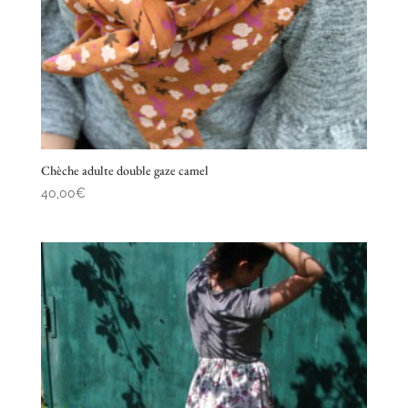
Chèche adulte double gaze camel
40,00
€