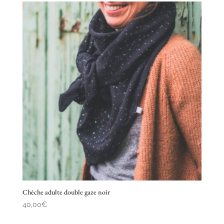
25,00€
à
150,00€
Chèche adulte double gaze noir
40,00
€