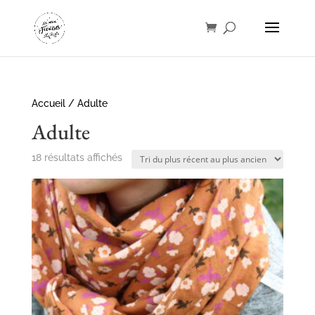
Accueil
/ Adulte
Adulte
Trié
18 résultats affichés
du
plus
récent
au
plus
ancien