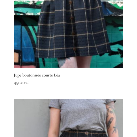
Jupe boutonnée courte Léa
49,00
€