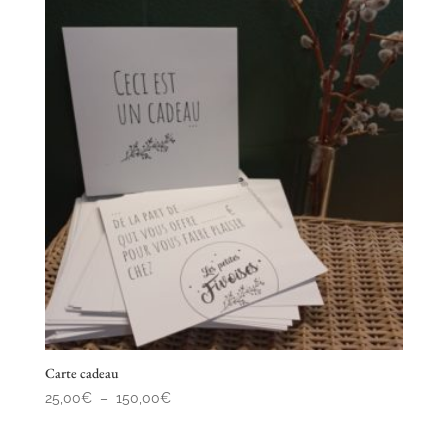
Carte cadeau
Plage
25,00
€
–
150,00
€
de
prix :