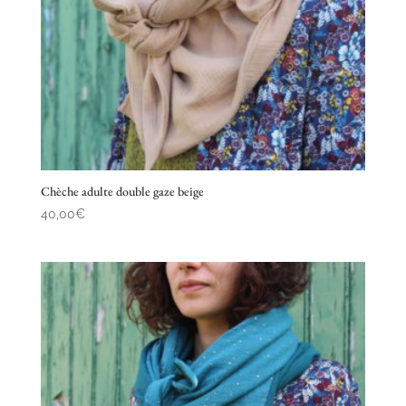
Chèche adulte double gaze beige
40,00
€