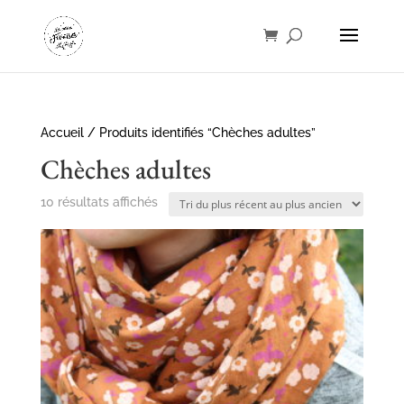
Accueil
/ Produits identifiés “Chèches adultes”
Chèches adultes
Trié
10 résultats affichés
du
plus
récent
au
plus
ancien