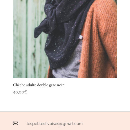
Chèche adulte double gaze noir
40,00
€

lespetitesfivoises@gmail.com