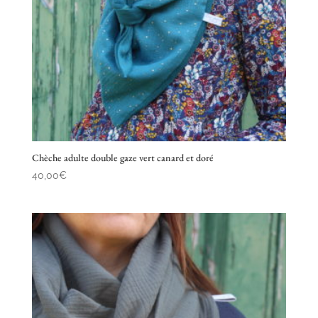
Chèche adulte double gaze vert canard et doré
40,00
€