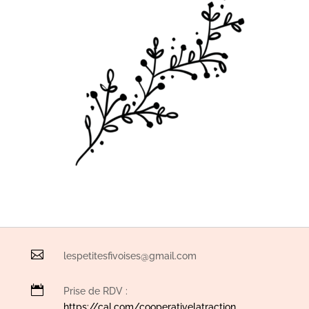

lespetitesfivoises@gmail.com

Prise de RDV :
https://cal.com/cooperativelatraction