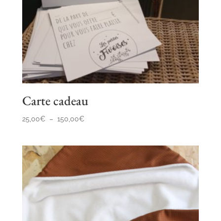
Carte cadeau
Plage
25,00
€
–
150,00
€
de
prix :
25,00€
à
150,00€