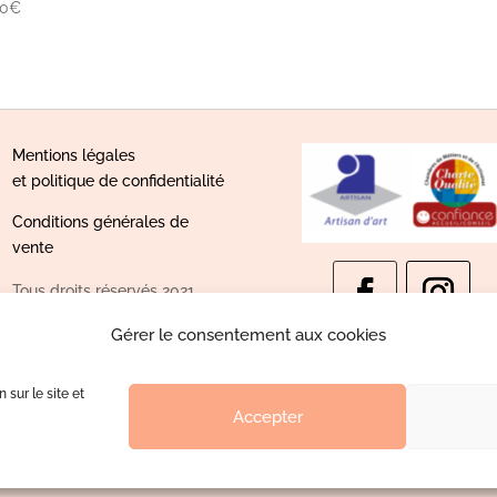
00
€
Mentions légales
et politique de confidentialité
Conditions générales de
vente
Tous droits réservés 2021
Crédits photos Marion Devers
Gérer le consentement aux cookies
et Justine Faiderbe
Design logo
Bewööd
Hébergeur web écologique
 sur le site et
Accepter