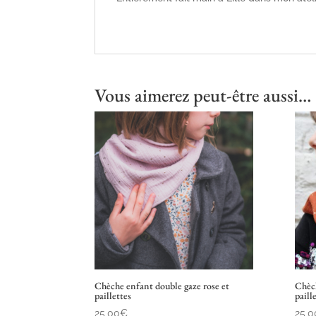
Vous aimerez peut-être aussi…
Chèche enfant double gaze rose et
Chèch
paillettes
paill
25,00
€
25,0