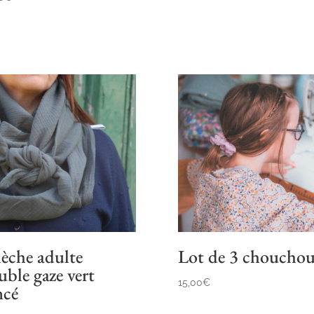
èche adulte
Lot de 3 chouchou
uble gaze vert
15,00
€
ncé