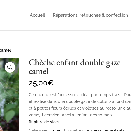
Accueil
Réparations, retouches & confection
 camel
Chèche enfant double gaze
camel
25,00
€
Ce chèche est l’accessoire idéal par temps frais ! Do
et réalisé dans une double gaze de coton au fond c
et à petites fleurs écrues et violettes au recto, unie a
verso, il convient à votre enfant dès 12 mois.
Rupture de stock
Catégorie :
Enfant
Étiquettes :
accessoires enfants
,