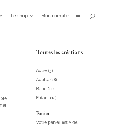
Le shop
Mon compte
Toutes les créations
3
Autre
3
produits
18
Adulte
18
produits
11
Bébé
11
produits
12
Enfant
12
ublé
produits
amel
Panier
u
Votre panier est vide.