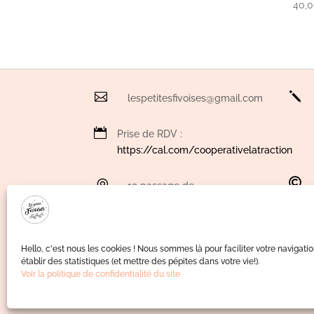
40,

j
lespetitesfivoises@gmail.com

Prise de RDV :
https://cal.com/cooperativelatraction


19 passage de
L'internationale, 59800 Lille
(bâtiment La LOCO)

Livraison gratuite dès 100 €
Hello, c'est nous les cookies ! Nous sommes là pour faciliter votre navigation
d'achat
établir des statistiques (et mettre des pépites dans votre vie!).
Voir la politique de confidentialité du site

Accueil du site