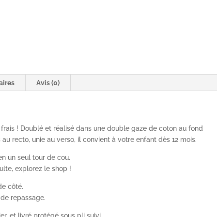
aires
Avis (0)
 frais ! Doublé et réalisé dans une double gaze de coton au fond
 au recto, unie au verso, il convient à votre enfant dès 12 mois.
en un seul tour de cou.
ulte, explorez le shop !
de côté.
i de repassage.
r, et livré protégé sous pli suivi.